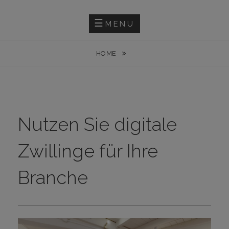
Skip
PHOTOGRAPHY
LINUS KLOSE
to
MENU
content
HOME
Nutzen Sie digitale
Zwillinge für Ihre
Branche