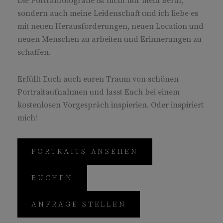
Die Portraitfotografie ist nicht nur mein Beruf,
sondern auch meine Leidenschaft und ich liebe es
mit neuen Herausforderungen, neuen Location und
neuen Menschen zu arbeiten und Erinnerungen zu
schaffen.
Erfüllt Euch auch euren Traum von schönen
Portraitaufnahmen und lasst Euch bei einem
kostenlosen Vorgespräch inspierien. Oder inspiriert
mich!
PORTRAITS ANSEHEN
BUCHEN
ANFRAGE STELLEN