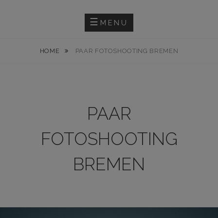
Skip
PHOTOGRAPHY
LINUS KLOSE
to
MENU
content
HOME
PAAR FOTOSHOOTING BREMEN
PAAR
FOTOSHOOTING
BREMEN