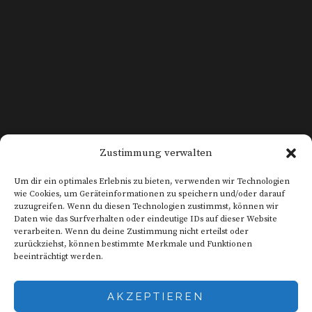
KONTAKT
Zustimmung verwalten
DATENSCHUTZ
Um dir ein optimales Erlebnis zu bieten, verwenden wir Technologien
wie Cookies, um Geräteinformationen zu speichern und/oder darauf
zuzugreifen. Wenn du diesen Technologien zustimmst, können wir
Daten wie das Surfverhalten oder eindeutige IDs auf dieser Website
IMPRESSUM
verarbeiten. Wenn du deine Zustimmung nicht erteilst oder
zurückziehst, können bestimmte Merkmale und Funktionen
beeinträchtigt werden.
AGB
AKZEPTIEREN
WIDERRUF