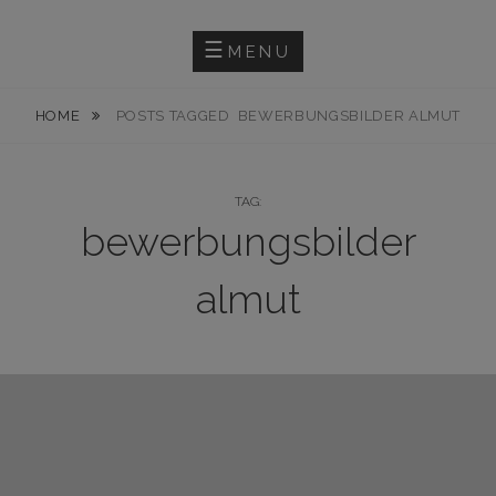
Skip
PHOTOGRAPHY
LINUS KLOSE
to
MENU
content
HOME
POSTS TAGGED
BEWERBUNGSBILDER ALMUT
TAG:
bewerbungsbilder
almut