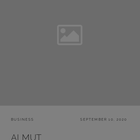
CATEGORIES:
POSTED
BUSINESS
SEPTEMBER 10, 2020
ON
ALMUT