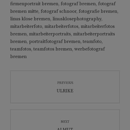
firmenportrait bremen
,
fotograf bremen
,
fotograf
bremen mitte
,
fotograf schnoor
,
fotografie bremen
,
linus klose bremen
,
linusklosephotography
,
mitarbeiterfoto
,
mitarbeiterfotos
,
mitarbeiterfotos
bremen
,
mitarbeiterportraits
,
mitarbeiterportraits
bremen
,
portraitfotograf bremen
,
teamfoto
,
teamfotos
,
teamfotos bremen
,
werbefotograf
bremen
Beitragsnavigation
PREVIOUS
Previous
ULRIKE
post:
NEXT
Next
ALMUT